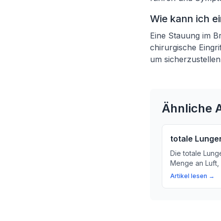
Wie kann ich e
Eine Stauung im B
chirurgische Eingr
um sicherzustellen,
Ähnliche A
totale Lunge
Die totale Lung
Menge an Luft,
maximaler Aus
Artikel lesen →
Erfahren Sie hie
tatsächlich ver