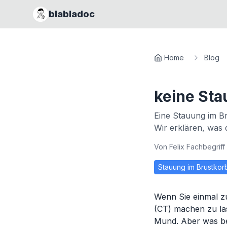
blabladoc
Home
Blog
keine St
Eine Stauung im Br
Wir erklären, was 
Von
Felix Fachbegriff
Stauung im Brustkor
Wenn Sie einmal z
(CT) machen zu las
Mund. Aber was be