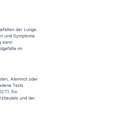
gefäßen der Lunge.
hren und Symptome
g kann
utgefäße im
sten, Atemnot oder
edene Tests
(CT). Ein
zbeutels und der