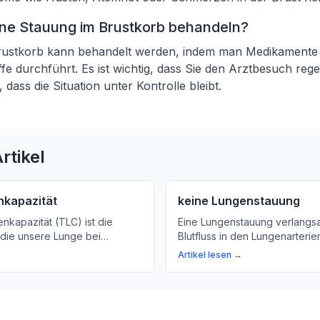
ine Stauung im Brustkorb behandeln?
rustkorb kann behandelt werden, indem man Medikamente
iffe durchführt. Es ist wichtig, dass Sie den Arztbesuch re
 dass die Situation unter Kontrolle bleibt.
rtikel
nkapazität
keine Lungenstauung
enkapazität (TLC) ist die
Eine Lungenstauung verlangs
 die unsere Lunge bei
Blutfluss in den Lungenarterie
dehnung aufnehmen kann.
Sauerstoffaufnahme im Körper
Artikel lesen →
r, wie viel Luft Ihre Lunge
Erfahren Sie mehr über Ursa
arbeiten kann!
und Folgen einer Lungenstauu