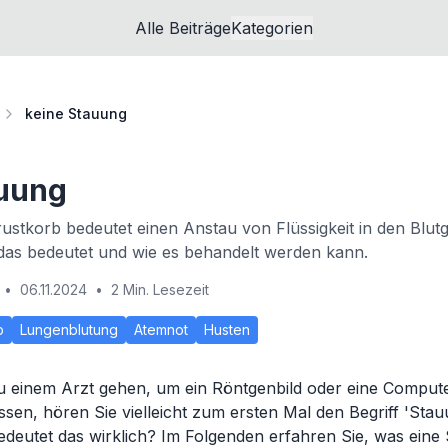
Alle Beiträge
Kategorien
keine Stauung
auung
ustkorb bedeutet einen Anstau von Flüssigkeit in den Blut
das bedeutet und wie es behandelt werden kann.
•
06.11.2024
•
2 Min. Lesezeit
b
Lungenblutung
Atemnot
Husten
u einem Arzt gehen, um ein Röntgenbild oder eine Compu
sen, hören Sie vielleicht zum ersten Mal den Begriff 'Sta
deutet das wirklich? Im Folgenden erfahren Sie, was eine