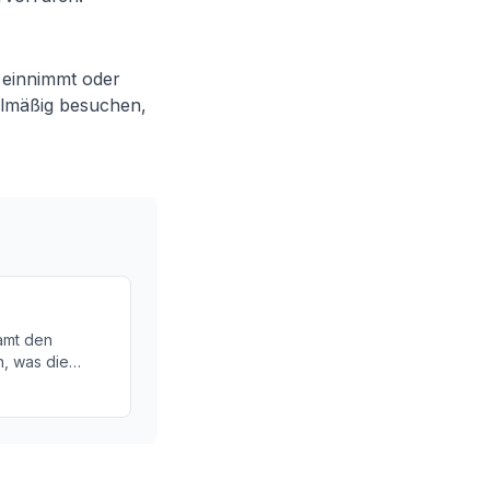
 einnimmt oder
gelmäßig besuchen,
amt den
n, was die
 behindert.
chen, Symptome
ng.