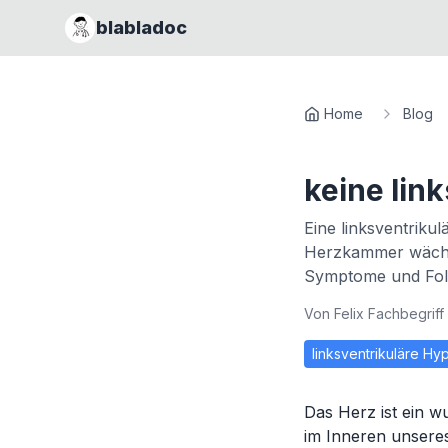
blabladoc
Home
Blog
keine lin
Eine linksventriku
Herzkammer wächs
Symptome und Folg
Von
Felix Fachbegriff
linksventrikuläre Hy
Das Herz ist ein w
im Inneren unseres