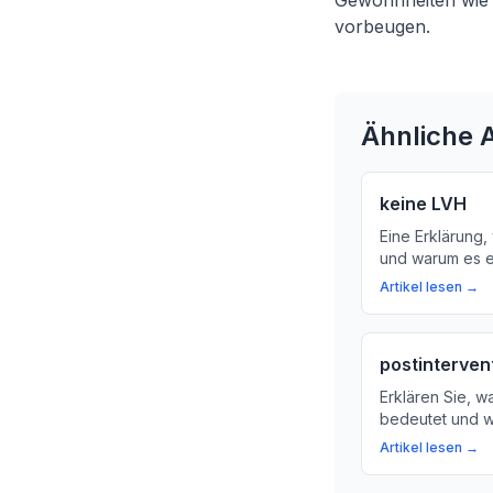
Gewohnheiten wie
vorbeugen.
Ähnliche A
keine LVH
Eine Erklärung,
und warum es e
Herzgesundheit 
Artikel lesen →
den linken Ven
eine gesunde L
Herzgesundheit 
postintervent
Erklären Sie, w
bedeutet und w
beeinflussen ka
Artikel lesen →
die Bedeutung 
Maßnahmen nach