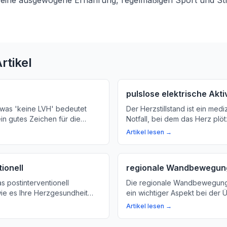
 eine ausgewogene Ernährung, regelmäßigen Sport und S
rtikel
pulslose elektrische Aktiv
 was 'keine LVH' bedeutet
Der Herzstillstand ist ein medi
in gutes Zeichen für die
Notfall, bei dem das Herz plöt
ist. Erfahren Sie mehr über
schlagen. In diesem Artikel er
Artikel lesen →
trikel des Herzens und wie
passiert, wenn das Herz stillst
ebensweise Ihre
Behandlung und Notfallpläne 
positiv beeinflussen kann.
ionell
regionale Wandbewegun
as postinterventionell
Die regionale Wandbewegung 
ie es Ihre Herzgesundheit
ein wichtiger Aspekt bei der
nn. Erfahren Sie mehr über
und Vorbeugung von Herzpro
Artikel lesen →
von postinterventionellen
Erfahren Sie, wie sich die Mu
 einer Herzintervention.
Herzens bewegt und warum di