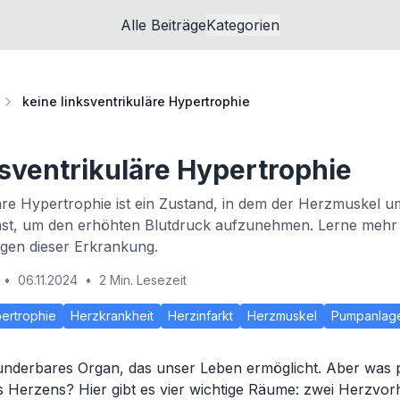
Alle Beiträge
Kategorien
keine linksventrikuläre Hypertrophie
ksventrikuläre Hypertrophie
läre Hypertrophie ist ein Zustand, in dem der Herzmuskel um
t, um den erhöhten Blutdruck aufzunehmen. Lerne mehr
en dieser Erkrankung.
•
06.11.2024
•
2 Min. Lesezeit
pertrophie
Herzkrankheit
Herzinfarkt
Herzmuskel
Pumpanlag
underbares Organ, das unser Leben ermöglicht. Aber was pa
 Herzens? Hier gibt es vier wichtige Räume: zwei Herzvor