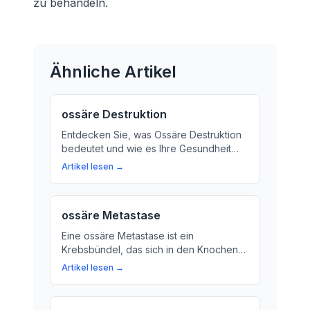
zu behandeln.
Ähnliche Artikel
ossäre Destruktion
Entdecken Sie, was Ossäre Destruktion
bedeutet und wie es Ihre Gesundheit
beeinflusst. Erfahren Sie, wie Sie das
Artikel lesen →
Knochengewebe schützen können.
ossäre Metastase
Eine ossäre Metastase ist ein
Krebsbündel, das sich in den Knochen
ausbreitet. Hier erfahren Sie mehr über
Artikel lesen →
die Ursachen, Symptome und
Behandlungsmöglichkeiten.