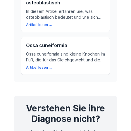
osteoblastisch
In diesem Artikel erfahren Sie, was
osteoblastisch bedeutet und wie sich
das Knochengewebe aufbaut. Wir
Artikel lesen →
klären die Bedeutung von Osteoblasten
für den normalen Knochen-Aufbau und
erörtern mögliche Gründe für einen
Ossa cuneiformia
übermäßigen Knochen-Aufbau.
Ossa cuneiformia sind kleine Knochen im
Fuß, die für das Gleichgewicht und die
Bewegung des Fußes wichtig sind. Hier
Artikel lesen →
erfahren Sie mehr über diese
sogenannten Keilbeine.
Verstehen Sie ihre
Diagnose nicht?