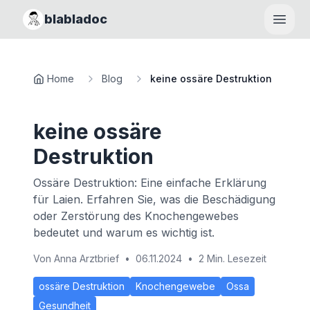
blabladoc
Haupt
Home
Blog
keine ossäre Destruktion
keine ossäre
Destruktion
Ossäre Destruktion: Eine einfache Erklärung
für Laien. Erfahren Sie, was die Beschädigung
oder Zerstörung des Knochengewebes
bedeutet und warum es wichtig ist.
Von
Anna Arztbrief
•
06.11.2024
•
2 Min. Lesezeit
ossäre Destruktion
Knochengewebe
Ossa
Gesundheit