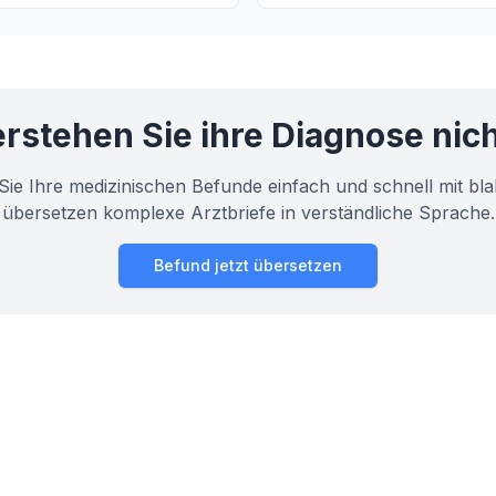
 erläutert.
erfahren Sie mehr über den H
dieser Diagnose und was sie f
Gesundheit bedeutet.
rstehen Sie ihre Diagnose nic
Sie Ihre medizinischen Befunde einfach und schnell mit bla
übersetzen komplexe Arztbriefe in verständliche Sprache.
Befund jetzt übersetzen