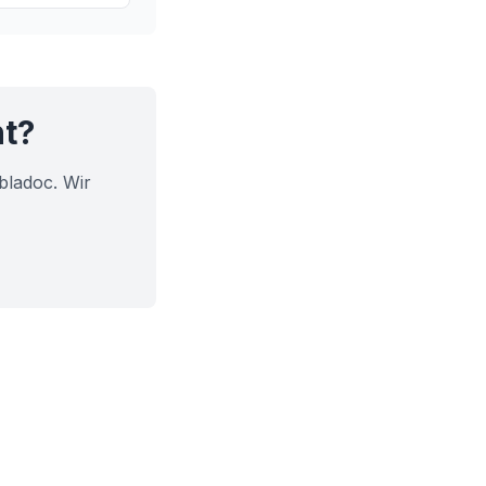
intergrund
ür Ihre
ht?
bladoc. Wir