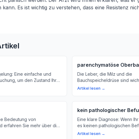
nicht panisch werden. Der Arzt wird Ihnen erklären, was er
n kann. Es ist wichtig zu verstehen, dass eine Resistenz ni
rtikel
parenchymatöse Oberb
elung: Eine einfache und
Die Leber, die Milz und die
suchung, um den Zustand Ihres
Bauchspeicheldrüse sind wich
rüfen. Hier erfahren Sie mehr
Oberbauch. Wir erklären, was 
Artikel lesen →
tung und das Verfahren
warum sie so wichtig für unse
chung.
sind.
kein pathologischer Bef
ie Bedeutung von
Eine klare Diagnose: Wenn Ihr 
nd erfahren Sie mehr über die
es keinen pathologischen Bef
 Bauchnabel herum.
bedeutet das, dass er keine 
Artikel lesen →
ikel für Laien, der das
Veränderungen im Darm gefun