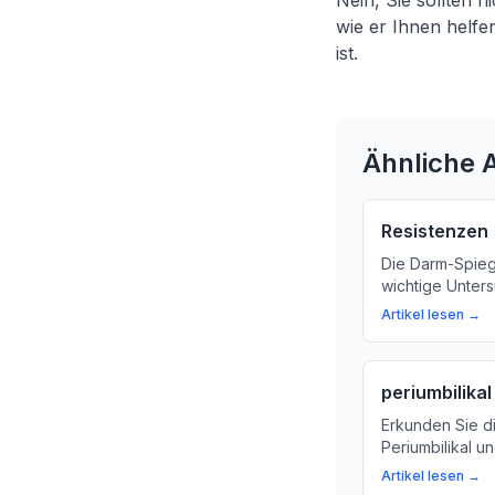
Nein, Sie sollten 
wie er Ihnen helfe
ist.
Ähnliche A
Resistenzen
Die Darm-Spieg
wichtige Unter
Darms zu überp
Artikel lesen →
über die Bedeu
dieser Untersu
periumbilikal
Erkunden Sie d
Periumbilikal u
Region um den
Artikel lesen →
Einleitender Art