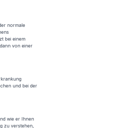
 der normale
amens
zt bei einem
r dann von einer
Erkrankung
achen und bei der
nd wie er Ihnen
ig zu verstehen,