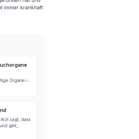
 gefunden hat und
cht immer krankhaft
auchorgane
tige Organe im
sie tun und
re Gesundheit
und
Arzt sagt, dass
und gibt,
krankhaften
den hat. Hier