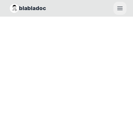
blabladoc
Haupt