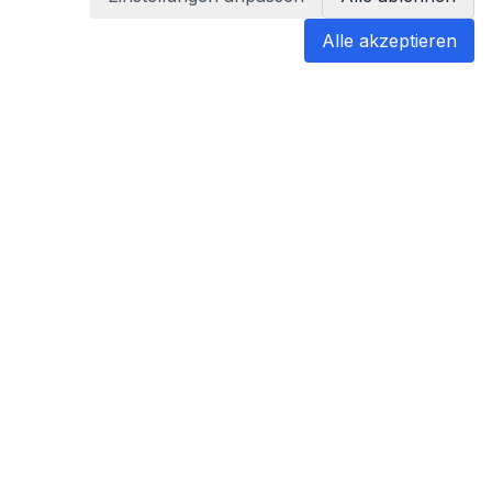
Alle akzeptieren
blabladoc
blabladoc macht Ihre medizinischen
Befunde in Sekundenschnelle
verständlich – so verstehen Sie
endlich alles.