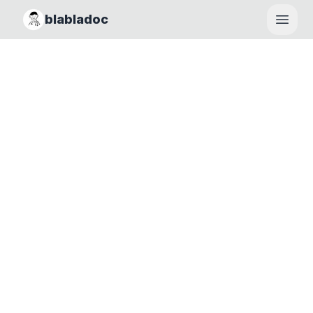
blabladoc
Haupt