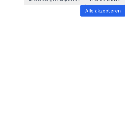
Alle akzeptieren
blabladoc
blabladoc macht Ihre medizinischen
Befunde in Sekundenschnelle
verständlich – so verstehen Sie
endlich alles.