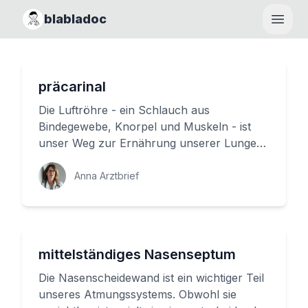
blabladoc
Haupt
präcarinal
Die Luftröhre - ein Schlauch aus
Bindegewebe, Knorpel und Muskeln - ist
unser Weg zur Ernährung unserer Lungen.
Sie beginnt unterhalb des Kehlkopfes u...
Anna Arztbrief
mittelständiges Nasenseptum
Die Nasenscheidewand ist ein wichtiger Teil
unseres Atmungssystems. Obwohl sie