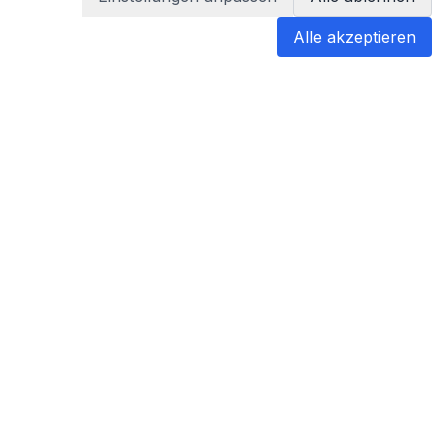
Alle akzeptieren
blabladoc
blabladoc macht Ihre medizinischen
Befunde in Sekundenschnelle
verständlich – so verstehen Sie
endlich alles.