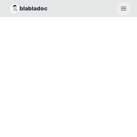
blabladoc
Haupt