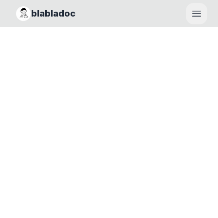
blabladoc
Haupt