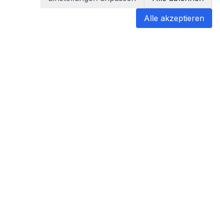
Alle akzeptieren
blabladoc
blabladoc macht Ihre medizinischen
Befunde in Sekundenschnelle
verständlich – so verstehen Sie
endlich alles.