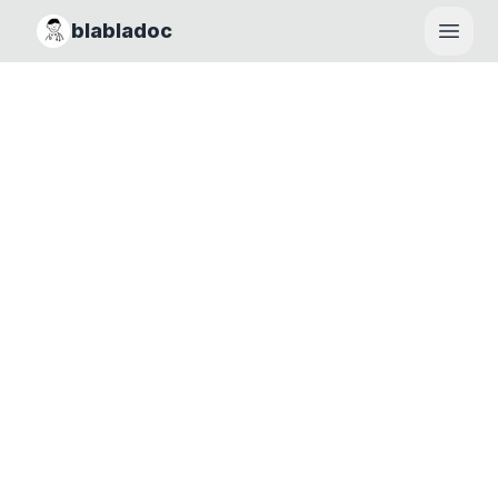
blabladoc
Haupt