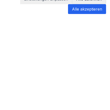
Alle akzeptieren
blabladoc
blabladoc macht Ihre medizinischen
Befunde in Sekundenschnelle
verständlich – so verstehen Sie
endlich alles.