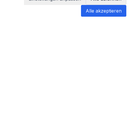
Alle akzeptieren
blabladoc
blabladoc macht Ihre medizinischen
Befunde in Sekundenschnelle
verständlich – so verstehen Sie
endlich alles.