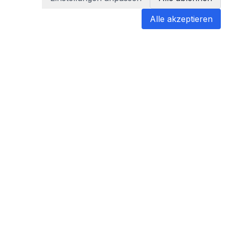
Alle akzeptieren
blabladoc
blabladoc macht Ihre medizinischen
Befunde in Sekundenschnelle
verständlich – so verstehen Sie
endlich alles.