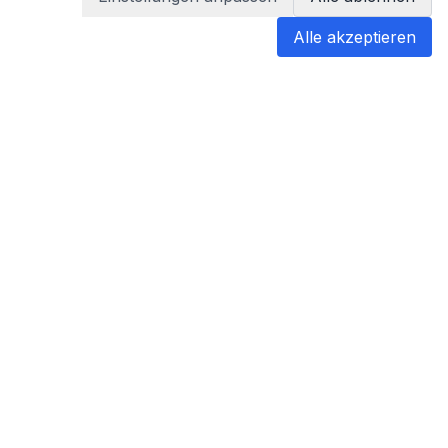
Alle akzeptieren
blabladoc
blabladoc macht Ihre medizinischen
Befunde in Sekundenschnelle
verständlich – so verstehen Sie
endlich alles.