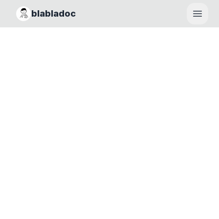
blabladoc
Haupt