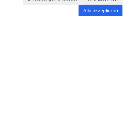
Alle akzeptieren
blabladoc
blabladoc macht Ihre medizinischen
Befunde in Sekundenschnelle
verständlich – so verstehen Sie
endlich alles.