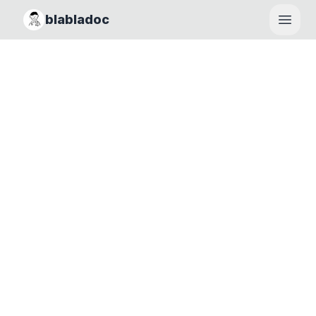
blabladoc
Haupt