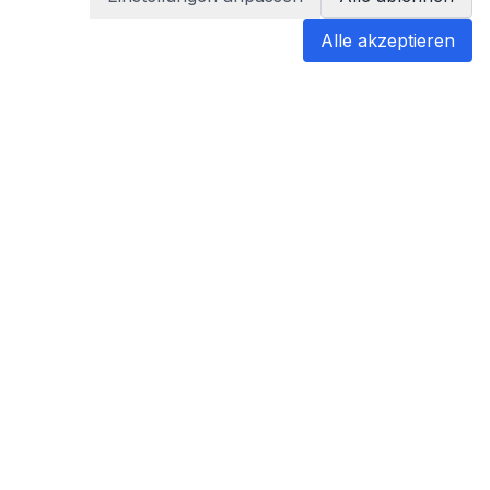
Alle akzeptieren
blabladoc
blabladoc macht Ihre medizinischen
Befunde in Sekundenschnelle
verständlich – so verstehen Sie
endlich alles.