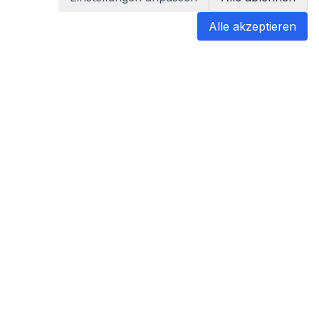
Alle akzeptieren
blabladoc
blabladoc macht Ihre medizinischen
Befunde in Sekundenschnelle
verständlich – so verstehen Sie
endlich alles.