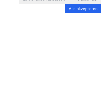
Alle akzeptieren
blabladoc
blabladoc macht Ihre medizinischen
Befunde in Sekundenschnelle
verständlich – so verstehen Sie
endlich alles.