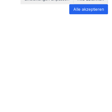
Alle akzeptieren
blabladoc
blabladoc macht Ihre medizinischen
Befunde in Sekundenschnelle
verständlich – so verstehen Sie
endlich alles.