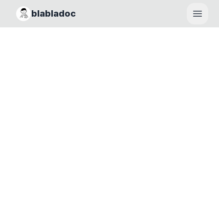
blabladoc
Haupt