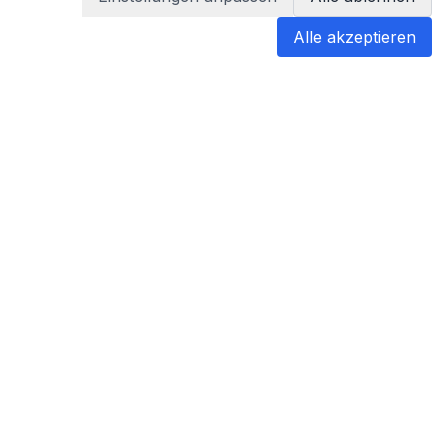
Alle akzeptieren
blabladoc
blabladoc macht Ihre medizinischen
Befunde in Sekundenschnelle
verständlich – so verstehen Sie
endlich alles.