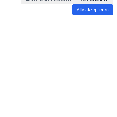
Alle akzeptieren
blabladoc
blabladoc macht Ihre medizinischen
Befunde in Sekundenschnelle
verständlich – so verstehen Sie
endlich alles.