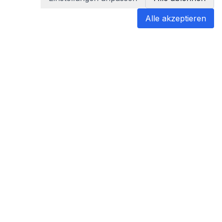
Alle akzeptieren
blabladoc
blabladoc macht Ihre medizinischen
Befunde in Sekundenschnelle
verständlich – so verstehen Sie
endlich alles.