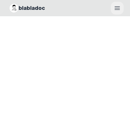
blabladoc
Haupt