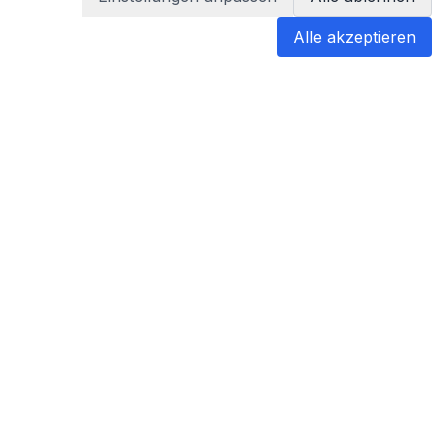
Alle akzeptieren
blabladoc
blabladoc macht Ihre medizinischen
Befunde in Sekundenschnelle
verständlich – so verstehen Sie
endlich alles.