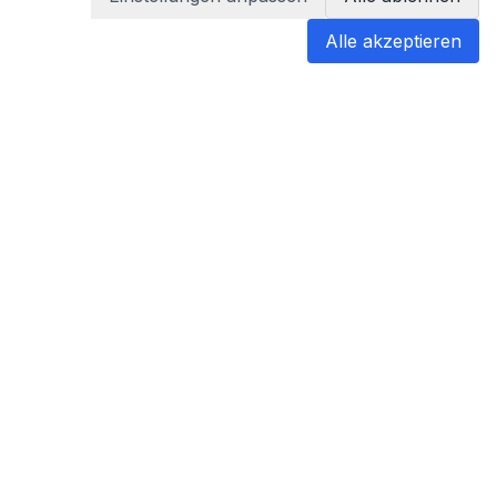
Alle akzeptieren
blabladoc
blabladoc macht Ihre medizinischen
Befunde in Sekundenschnelle
verständlich – so verstehen Sie
endlich alles.