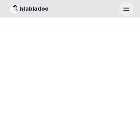
blabladoc
Haupt