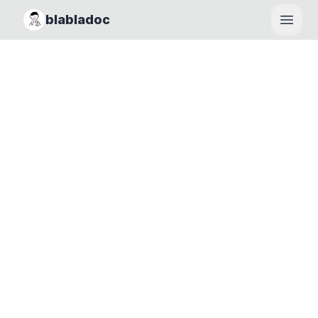
blabladoc
Haupt