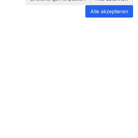
Alle akzeptieren
blabladoc
blabladoc macht Ihre medizinischen
Befunde in Sekundenschnelle
verständlich – so verstehen Sie
endlich alles.