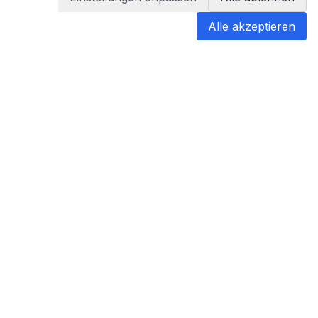
Alle akzeptieren
blabladoc
blabladoc macht Ihre medizinischen
Befunde in Sekundenschnelle
verständlich – so verstehen Sie
endlich alles.