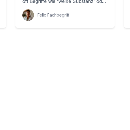
oft Begriffe wie 'weiße Substanz' oder
'Schädigung der weißen Substanz' ins
Ohr. Aber was ...
Felix Fachbegriff