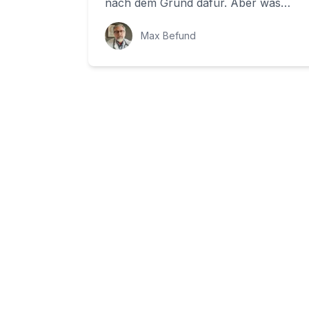
nach dem Grund dafür. Aber was
bedeutet es wirklich, wenn wir sagen,
dass ein...
Max Befund