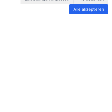
Alle akzeptieren
blabladoc
blabladoc macht Ihre medizinischen
Befunde in Sekundenschnelle
verständlich – so verstehen Sie
endlich alles.