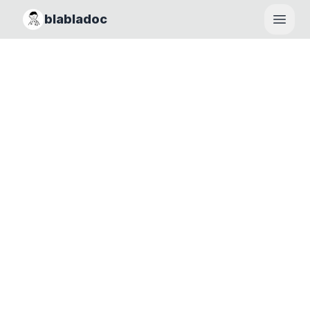
blabladoc
Haupt