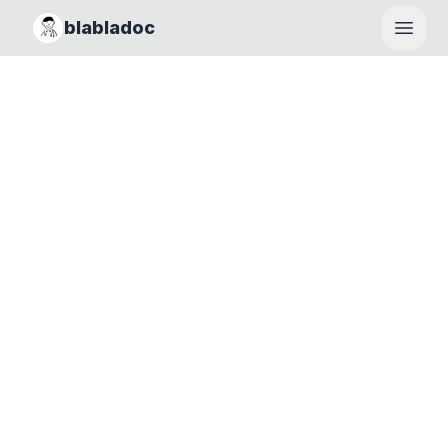
blabladoc
Haupt