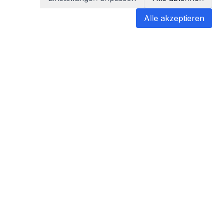
Alle akzeptieren
blabladoc
blabladoc macht Ihre medizinischen
Befunde in Sekundenschnelle
verständlich – so verstehen Sie
endlich alles.