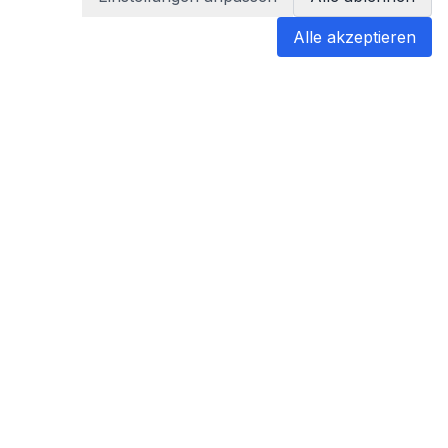
Alle akzeptieren
blabladoc
blabladoc macht Ihre medizinischen
Befunde in Sekundenschnelle
verständlich – so verstehen Sie
endlich alles.