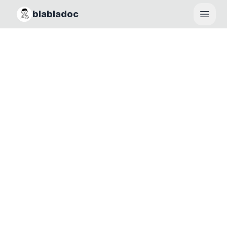
blabladoc
Haupt