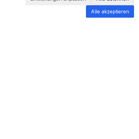
Alle akzeptieren
blabladoc
blabladoc macht Ihre medizinischen
Befunde in Sekundenschnelle
verständlich – so verstehen Sie
endlich alles.