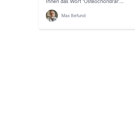
Ihnen das Wort 'Osteochondral'
begegnet sein. Aber was bedeutet es
wirklich? Im Folgenden we...
Max Befund