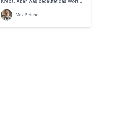
Krebs. Aber was bedeutet das Wort
Neoplasie wirklich? In diesem
Blogbeitrag w...
Max Befund