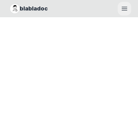
blabladoc
Haupt