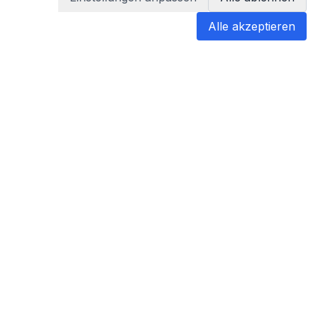
Alle akzeptieren
blabladoc
blabladoc macht Ihre medizinischen
Befunde in Sekundenschnelle
verständlich – so verstehen Sie
endlich alles.