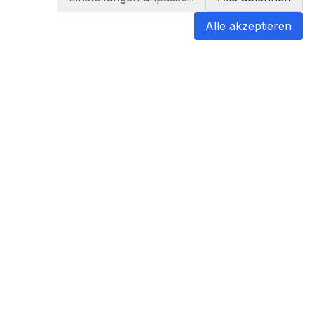
Alle akzeptieren
blabladoc
blabladoc macht Ihre medizinischen
Befunde in Sekundenschnelle
verständlich – so verstehen Sie
endlich alles.