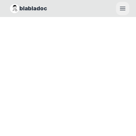
blabladoc
Haupt