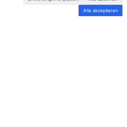
Alle akzeptieren
blabladoc
blabladoc macht Ihre medizinischen
Befunde in Sekundenschnelle
verständlich – so verstehen Sie
endlich alles.