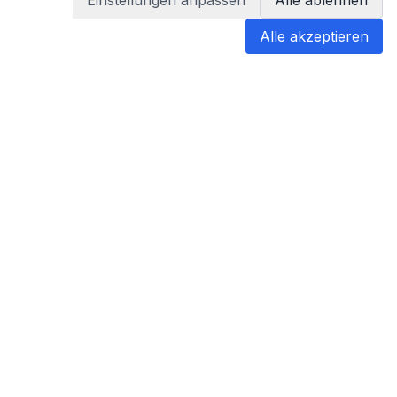
Einstellungen anpassen
Alle ablehnen
Alle akzeptieren
blabladoc
blabladoc macht Ihre medizinischen
Befunde in Sekundenschnelle
verständlich – so verstehen Sie
endlich alles.