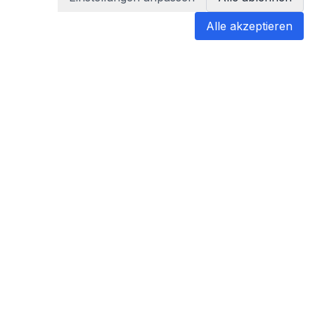
Alle akzeptieren
blabladoc
blabladoc macht Ihre medizinischen
Befunde in Sekundenschnelle
verständlich – so verstehen Sie
endlich alles.