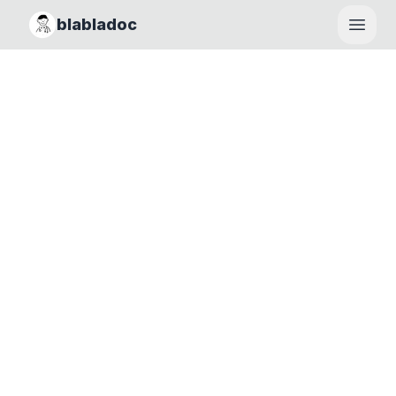
blabladoc
Haupt