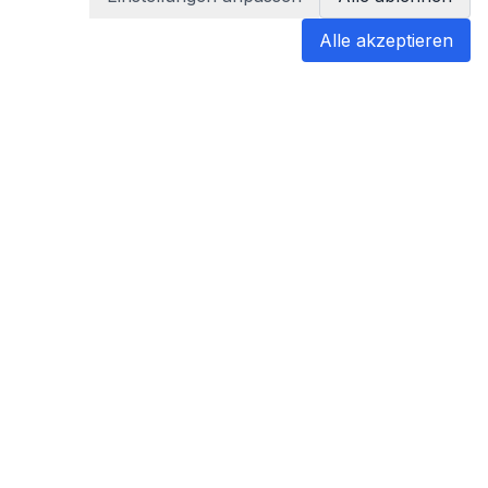
Alle akzeptieren
blabladoc
blabladoc macht Ihre medizinischen
Befunde in Sekundenschnelle
verständlich – so verstehen Sie
endlich alles.