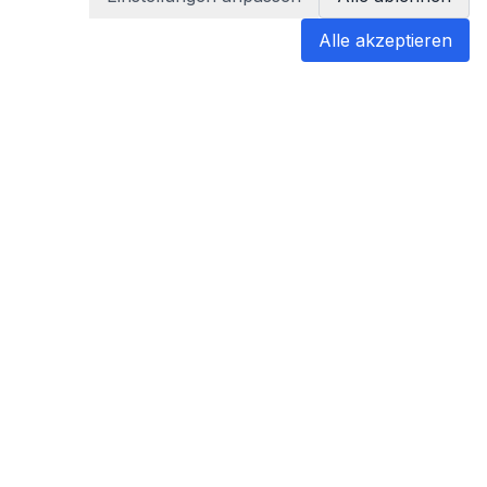
Alle akzeptieren
blabladoc
blabladoc macht Ihre medizinischen
Befunde in Sekundenschnelle
verständlich – so verstehen Sie
endlich alles.