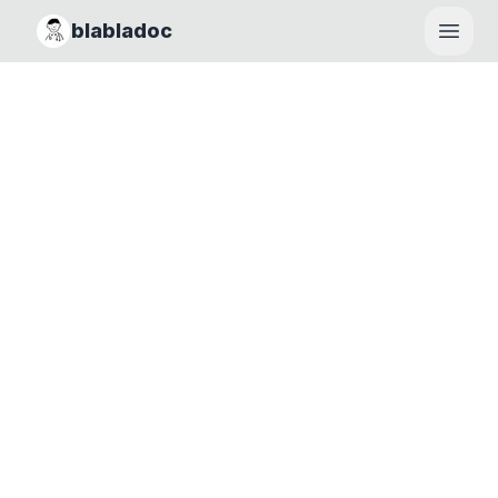
blabladoc
Haupt