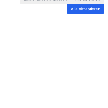
Alle akzeptieren
blabladoc
blabladoc macht Ihre medizinischen
Befunde in Sekundenschnelle
verständlich – so verstehen Sie
endlich alles.