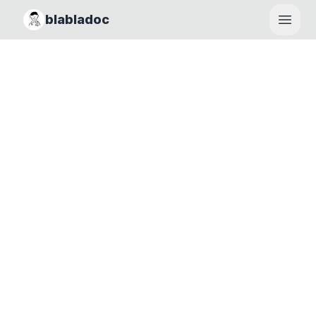
blabladoc
Haupt