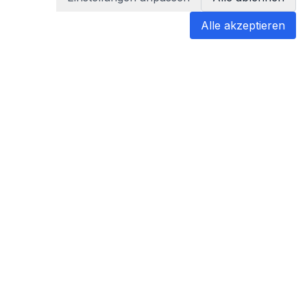
Alle akzeptieren
blabladoc
blabladoc macht Ihre medizinischen
Befunde in Sekundenschnelle
verständlich – so verstehen Sie
endlich alles.