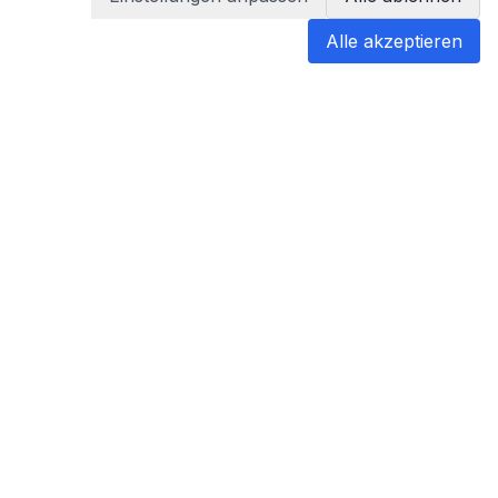
Alle akzeptieren
blabladoc
blabladoc macht Ihre medizinischen
Befunde in Sekundenschnelle
verständlich – so verstehen Sie
endlich alles.