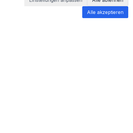
Einstellungen anpassen
Alle ablehnen
Alle akzeptieren
blabladoc
blabladoc macht Ihre medizinischen
Befunde in Sekundenschnelle
verständlich – so verstehen Sie
endlich alles.