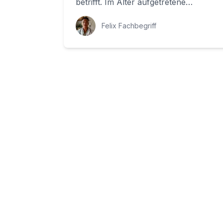
betrifft. Im Alter aufgetretene
Abnutzung des Gelenkknorpels im
Knie kann zu ...
Felix Fachbegriff