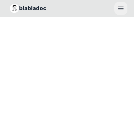
blabladoc
Haupt