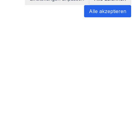
Alle akzeptieren
blabladoc
blabladoc macht Ihre medizinischen
Befunde in Sekundenschnelle
verständlich – so verstehen Sie
endlich alles.