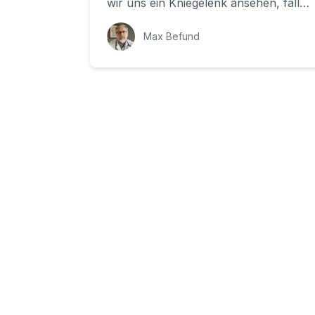
wir uns ein Kniegelenk ansehen, fallen
uns zwei dünne, weiße Scheiben auf -
die...
Max Befund