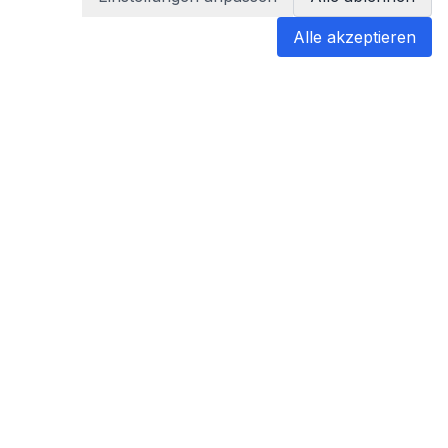
Alle akzeptieren
blabladoc
blabladoc macht Ihre medizinischen
Befunde in Sekundenschnelle
verständlich – so verstehen Sie
endlich alles.