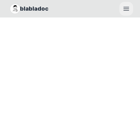
blabladoc
Haupt