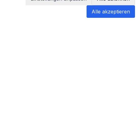
Alle akzeptieren
blabladoc
blabladoc macht Ihre medizinischen
Befunde in Sekundenschnelle
verständlich – so verstehen Sie
endlich alles.