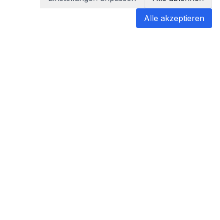
Alle akzeptieren
blabladoc
blabladoc macht Ihre medizinischen
Befunde in Sekundenschnelle
verständlich – so verstehen Sie
endlich alles.