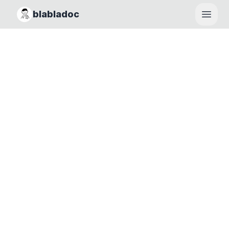
blabladoc
Haupt