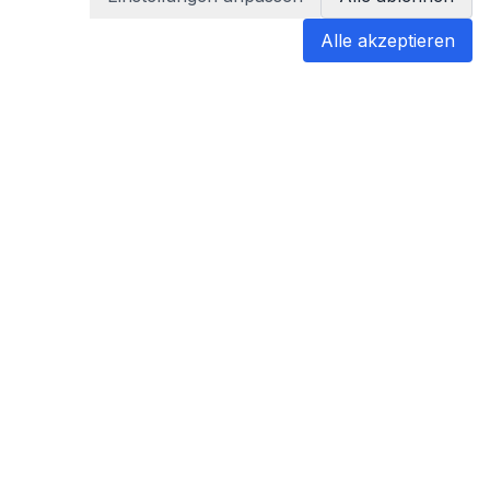
Alle akzeptieren
blabladoc
blabladoc macht Ihre medizinischen
Befunde in Sekundenschnelle
verständlich – so verstehen Sie
endlich alles.