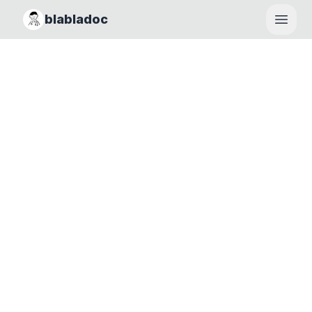
blabladoc
Haupt