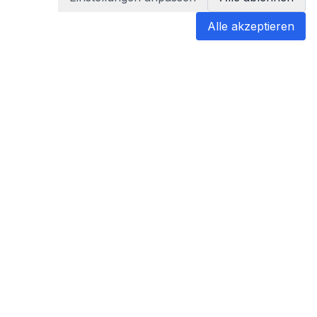
Alle akzeptieren
blabladoc
blabladoc macht Ihre medizinischen
Befunde in Sekundenschnelle
verständlich – so verstehen Sie
endlich alles.